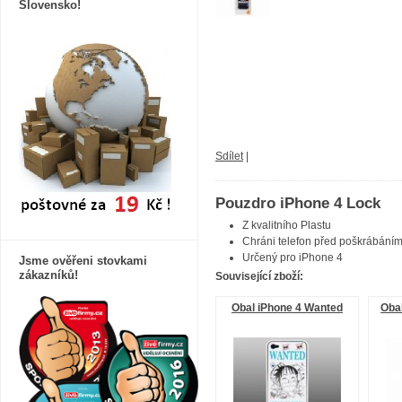
Slovensko!
Sdílet
|
Pouzdro iPhone 4 Lock
Z kvalitního Plastu
Chráni telefon
před poškrábání
Určený pro
iPhone 4
Jsme ověřeni stovkami
zákazníků!
Související zboží:
Obal iPhone 4 Wanted
Obal